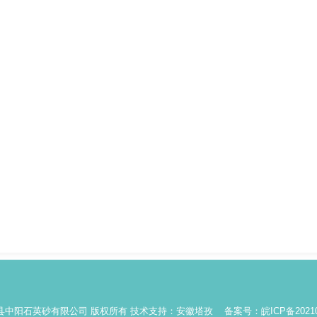
省凤阳县中阳石英砂有限公司 版权所有
技术支持：安徽塔孜
备案号：皖ICP备20210